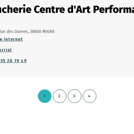
cherie Centre d'Art Performa
Rue des Dames, 36800 MIGNE
e internet
urriel
 55 28 19 49
1
2
3
4