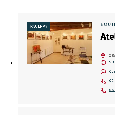
EQUI
PAULNAY
Ate
2 R
Sit
Co
02
06