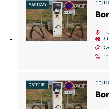
EQUI
MARTIZAY
Bor
Imp
Sit
Co
02
EQUI
OBTERRE
Bor