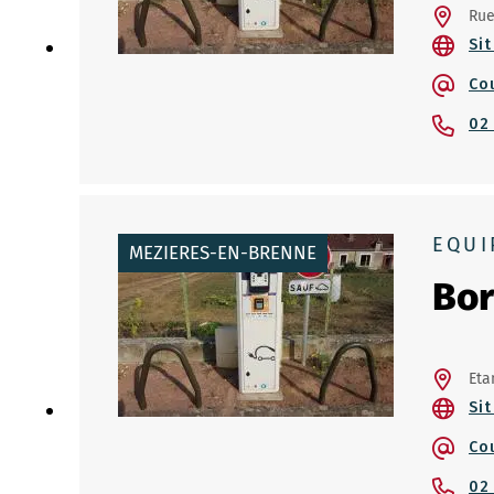
Rue
Sit
Co
02
EQUI
MEZIERES-EN-BRENNE
Bor
Eta
Sit
Co
02