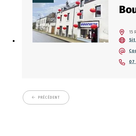
Bou
15 
Sit
Co
07
PRÉCÉDENT