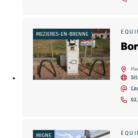
EQUI
MEZIERES-EN-BRENNE
Bor
Pla
Sit
Co
02
EQUI
MIGNE