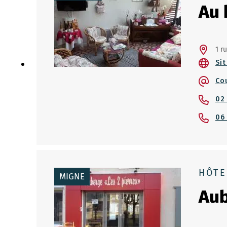
Au 
1 r
Sit
Co
02
06
HÔTE
MIGNE
Aub