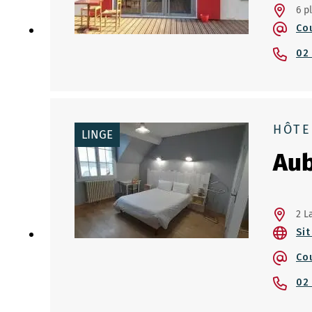
6 p
Co
02
HÔTE
LINGE
Aub
2 L
Sit
Co
02