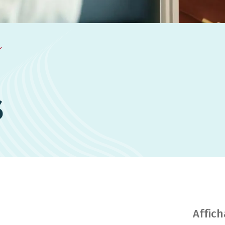
s
Affic