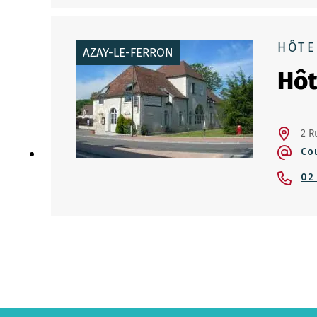
HÔTE
AZAY-LE-FERRON
Hôt
2 R
Co
02