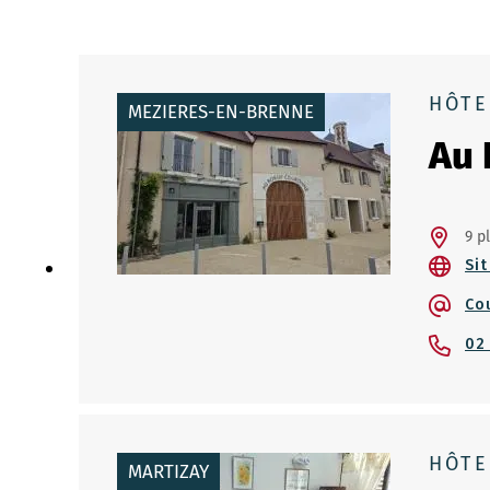
HÔTE
MEZIERES-EN-BRENNE
Au 
9 p
Sit
Co
02
HÔTE
MARTIZAY