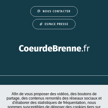
NOUS CONTACTER
ESPACE PRESSE
PLAN DU SITE
Afin de vous proposer des vidéos, des boutons de
partage, des contenus remontés des réseaux sociaux et
ACCESSIBILITÉ
d'élaborer des statistiques de fréquentation, nous
MENTIONS LÉGALES
sommes susceptibles de déposer des cookies tiers sur