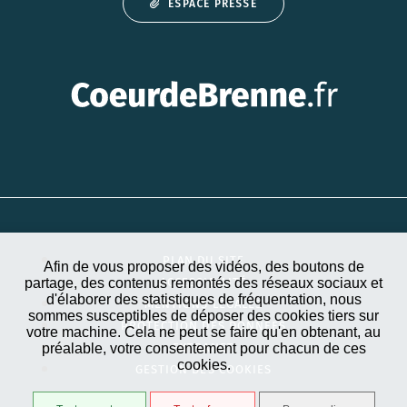
ESPACE PRESSE
PLAN DU SITE
Afin de vous proposer des vidéos, des boutons de
partage, des contenus remontés des réseaux sociaux et
ACCESSIBILITÉ
d'élaborer des statistiques de fréquentation, nous
MENTIONS LÉGALES
sommes susceptibles de déposer des cookies tiers sur
PROTECTION DES DONNÉES
votre machine. Cela ne peut se faire qu'en obtenant, au
préalable, votre consentement pour chacun de ces
EXTRANET
cookies.
GESTION DES COOKIES