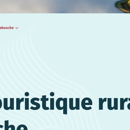
lebouche
ouristique rur
che