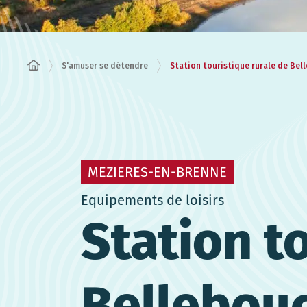
Station touristique rurale de Bel
S'amuser se détendre
MEZIERES-EN-BRENNE
Equipements de loisirs
Station t
Bellebou