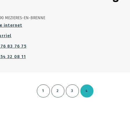
90 MEZIERES-EN-BRENNE
e internet
urriel
 76 83 76 75
 54 32 08 11
1
2
3
4