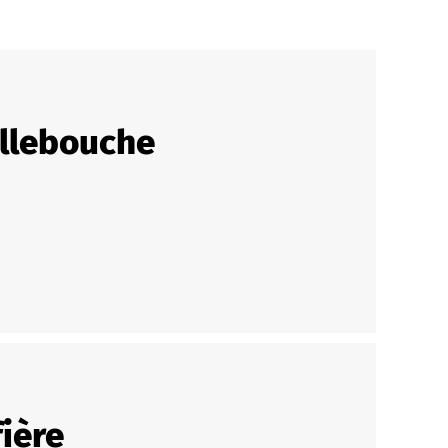
ellebouche
ière