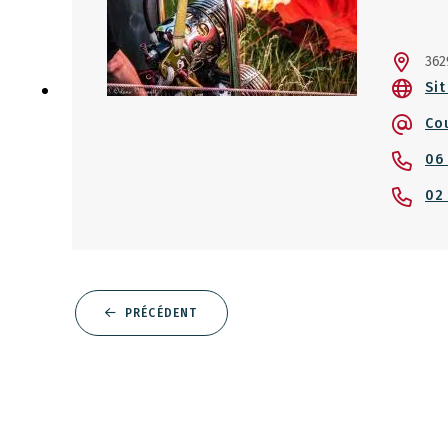
362
Sit
Co
06
02
PRÉCÉDENT