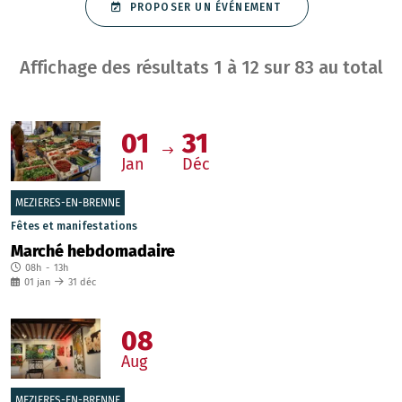
PROPOSER UN ÉVÉNEMENT
Affichage des résultats
1
à
12
sur
83
au total
01
31
Jan
Déc
MEZIERES-EN-BRENNE
Fêtes et manifestations
Marché hebdomadaire
08h
-
13h
01
jan
31
déc
08
Aug
MEZIERES-EN-BRENNE