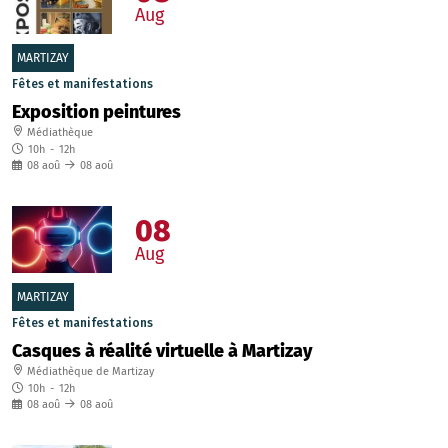
Aug
MARTIZAY
Fêtes et manifestations
Exposition peintures
Médiathèque
10h
-
12h
08
aoû
08
aoû
08
Aug
MARTIZAY
Fêtes et manifestations
Casques à réalité virtuelle à Martizay
Médiathèque de Martizay
10h
-
12h
08
aoû
08
aoû