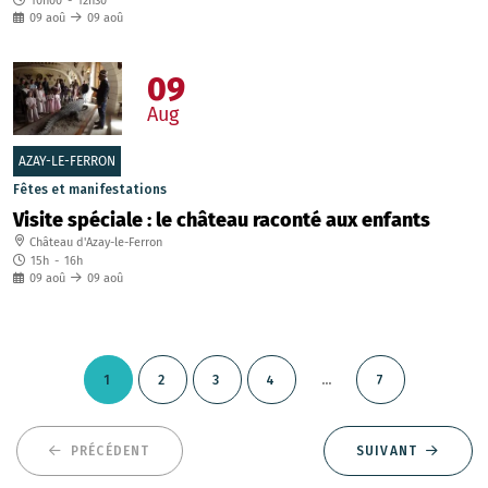
10h00
-
12h30
09
aoû
09
aoû
09
Aug
AZAY-LE-FERRON
Fêtes et manifestations
Visite spéciale : le château raconté aux enfants
Château d'Azay-le-Ferron
15h
-
16h
09
aoû
09
aoû
...
1
2
3
4
7
PRÉCÉDENT
SUIVANT