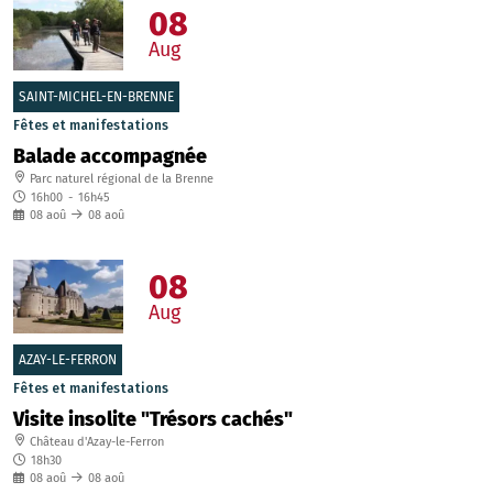
08
Aug
SAINT-MICHEL-EN-BRENNE
Fêtes et manifestations
Balade accompagnée
Parc naturel régional de la Brenne
16h00
-
16h45
08
aoû
08
aoû
08
Aug
AZAY-LE-FERRON
Fêtes et manifestations
Visite insolite "Trésors cachés"
Château d'Azay-le-Ferron
18h30
08
aoû
08
aoû