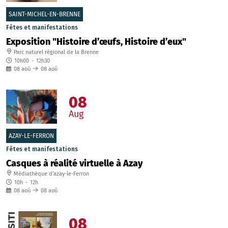
SAINT-MICHEL-EN-BRENNE
Fêtes et manifestations
Exposition "Histoire d’œufs, Histoire d’eux"
Parc naturel régional de la Brenne
10h00
-
12h30
08
aoû
08
aoû
08
Aug
AZAY-LE-FERRON
Fêtes et manifestations
Casques à réalité virtuelle à Azay
Médiathèque d'azay-le-Ferron
10h
-
12h
08
aoû
08
aoû
08