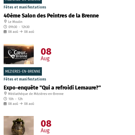
Fêtes et manifestations
40ème Salon des Peintres de la Brenne
Le Moulin
09h30
-
12h30
08
aoû
08
aoû
08
Aug
MEZIERES-EN-BRENNE
Fêtes et manifestations
Expo-enquête "Qui a refroidi Lemaure?"
Médiathèque de Mézières-en-Brenne
10h
-
12h
08
aoû
08
aoû
08
Aug