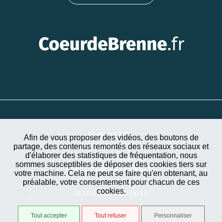
PLAN DU SITE
Afin de vous proposer des vidéos, des boutons de
partage, des contenus remontés des réseaux sociaux et
ACCESSIBILITÉ
d'élaborer des statistiques de fréquentation, nous
MENTIONS LÉGALES
sommes susceptibles de déposer des cookies tiers sur
PROTECTION DES DONNÉES
votre machine. Cela ne peut se faire qu'en obtenant, au
préalable, votre consentement pour chacun de ces
EXTRANET
cookies.
GESTION DES COOKIES
Tout accepter
Tout refuser
Personnaliser
STRATIS