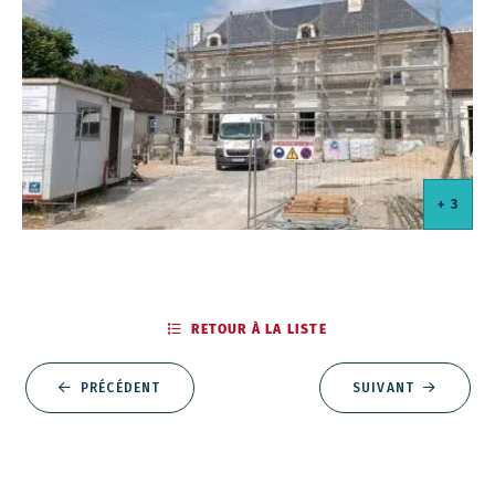
+ 3
+ 3
+ 3
RETOUR À LA LISTE
PRÉCÉDENT
SUIVANT