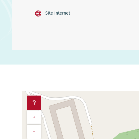
Site internet
+
−