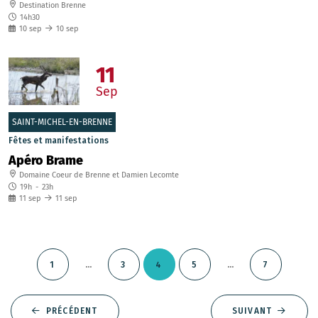
Destination Brenne
14h30
10
sep
10
sep
11
Sep
SAINT-MICHEL-EN-BRENNE
Fêtes et manifestations
Apéro Brame
Domaine Coeur de Brenne et Damien Lecomte
19h
-
23h
11
sep
11
sep
...
...
1
3
4
5
7
PRÉCÉDENT
SUIVANT