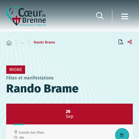
Panneau de gestion des cookies
...
Rando Brame
MIGNE
Fêtes et manifestations
Rando Brame
26
Sep
Comité des fêtes
18h