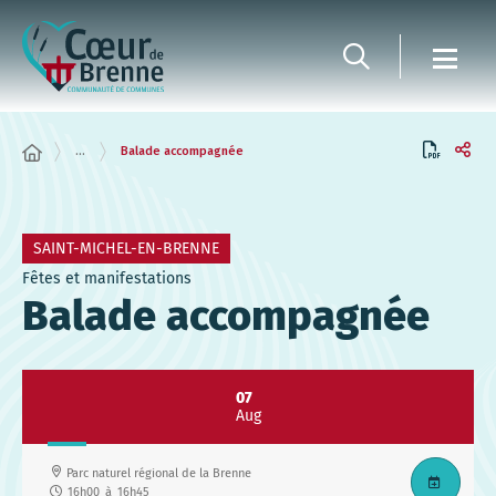
Panneau de gestion des cookies
...
Balade accompagnée
SAINT-MICHEL-EN-BRENNE
Fêtes et manifestations
Balade accompagnée
07
Aug
Parc naturel régional de la Brenne
16h00
à
16h45