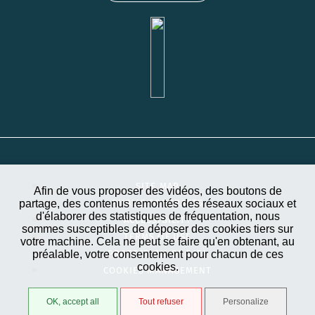
SITE MAP
Afin de vous proposer des vidéos, des boutons de
partage, des contenus remontés des réseaux sociaux et
PUBLIC CONTRACTS
d'élaborer des statistiques de fréquentation, nous
ACCESSIBILITY
sommes susceptibles de déposer des cookies tiers sur
TERMS OF USE
votre machine. Cela ne peut se faire qu'en obtenant, au
préalable, votre consentement pour chacun de ces
PROTECTION OF DATA
cookies.
COOKIES MANAGEMENT
OK, accept all
Tout refuser
Personalize
STRATIS