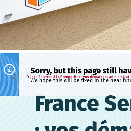
Sorry, but this page still ha
France Services à la Brenne-Box : vos démarches administrati
We hope this will be fixed in the near fut
France Se
: vos dém