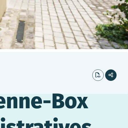
renne-Box
istratives