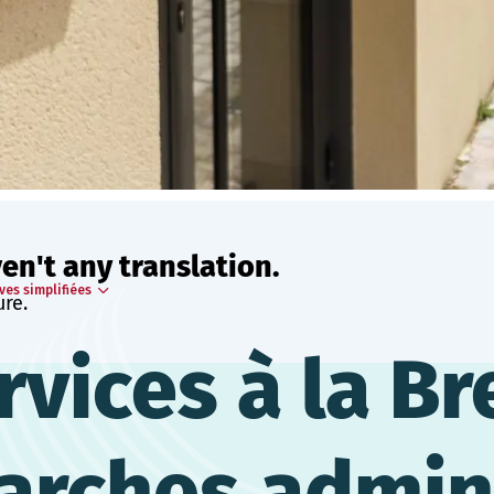
ven't any translation.
ves simplifiées
ure.
rvices à la B
arches admin