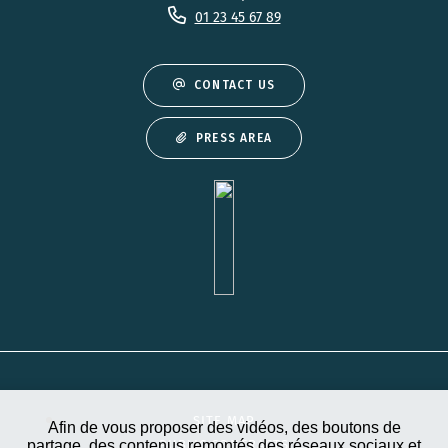
01 23 45 67 89
CONTACT US
PRESS AREA
SITE MAP
Afin de vous proposer des vidéos, des boutons de
partage, des contenus remontés des réseaux sociaux et
PUBLIC CONTRACTS