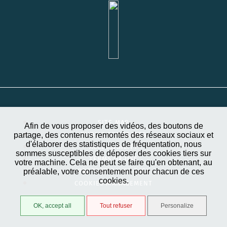
SITE MAP
Afin de vous proposer des vidéos, des boutons de
partage, des contenus remontés des réseaux sociaux et
PUBLIC CONTRACTS
d'élaborer des statistiques de fréquentation, nous
ACCESSIBILITY
sommes susceptibles de déposer des cookies tiers sur
TERMS OF USE
votre machine. Cela ne peut se faire qu'en obtenant, au
préalable, votre consentement pour chacun de ces
PROTECTION OF DATA
cookies.
COOKIES MANAGEMENT
OK, accept all
Tout refuser
Personalize
STRATIS