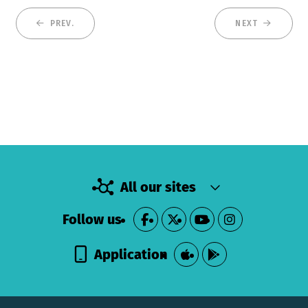
PREV.
NEXT
All our sites
Follow us
Application