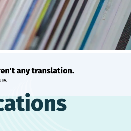
ven't any translation.
ure.
cations