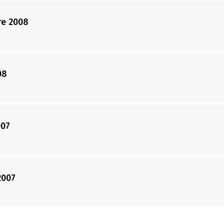
re 2008
08
007
2007