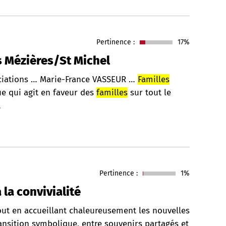
Pertinence :
17%
s Mézières/St Michel
ciations … Marie-France VASSEUR …
Familles
ue qui agit en faveur des
familles
sur tout le
…
Pertinence :
1%
 la convivialité
tout en accueillant chaleureusement les nouvelles
ansition symbolique, entre souvenirs partagés et