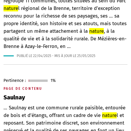
regroupe 11 communes, toutes situées au sein du Parc
nature
l régional de la Brenne, territoire d’exception
reconnu pour la richesse de ses paysages, ses … sa
propre identité, son histoire et ses atouts, mais toutes
partagent un même attachement à la
nature
, à la
qualité de vie et à la solidarité rurale. De Mézières-en-
Brenne à Azay-le-Ferron, en …
PUBLIÉ LE
22/04/2025
- MIS À JOUR LE
25/05/2025
Pertinence :
1%
PAGE DE CONTENU
Saulnay
… Saulnay est une commune rurale paisible, entourée
de bois et d’étangs, offrant un cadre de vie
nature
l et
reposant. Son patrimoine discret, son environnement
préservé et la qualité de ses paysages en font un lieu